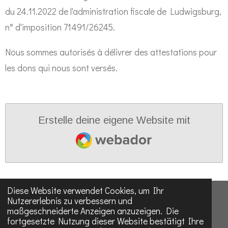
du 24.11.2022 de l'administration fiscale de Ludwigsburg,
n° d'imposition 71491/26245.
Nous sommes autorisés à délivrer des attestations pour
les dons qui nous sont versés.
Erstelle deine eigene Website mit
Webador
Diese Website verwendet Cookies, um Ihr
Impressum
Datenschutzerklärung
Spenden
Nutzererlebnis zu verbessern und
maßgeschneiderte Anzeigen anzuzeigen. Die
fortgesetzte Nutzung dieser Website bestätigt Ihre
Teilen
Teilen
Teilen
Teilen