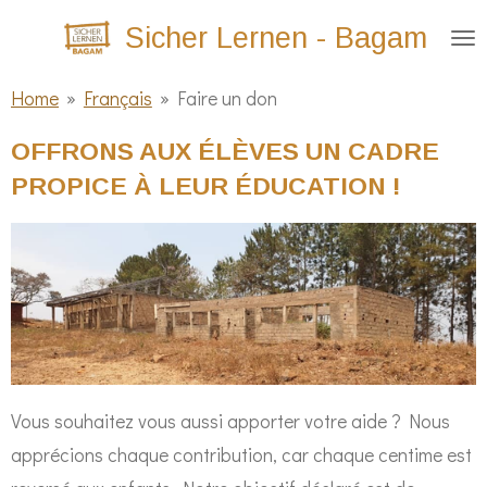
Zum
Sicher Lernen - Bagam
Hauptinhalt
springen
Home
»
Français
»
Faire un don
OFFRONS AUX ÉLÈVES UN CADRE
PROPICE À LEUR ÉDUCATION !
Vous souhaitez vous aussi apporter votre aide ? Nous
apprécions chaque contribution, car chaque centime est