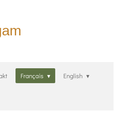
agam
akt
Français
English