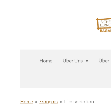
Zum
Hauptinhalt
springen
Home
Über Uns
Über
Home
»
Français
»
L´association